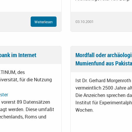
03.10.2001
Weiterlesen
ank im Internet
Mordfall oder archäolog
Mumienfund aus Pakista
RTINUM, des
ersität, für die Nutzung
Ist Dr. Gerhard Morgenrot
vermeintlich 2500 Jahre a
Die Anzeichen sprechen daf
 vorerst 89 Datensätzen
Institut für Experimentalph
agt werden. Diese umfaßt
Wochen.
iechenlands, Roms und