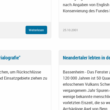
nach Angaben von English H
Konservierung des Fundes 
25.10.2001
Weiterlesen
ialografie"
Neandertaler lebten in de
suchen, um Rückschlüsse
Bassenheim - Das Fenster 
nd Einsatzgebiete ziehen zu
120 000 Jahren ist 50 Quad
erloschenen Vulkans Schwei
vergangenem Jahr Spuren d
wenige bekannte menschlic
vorletzten Eiszeit, die so w
Archäologe Axel von Berg.