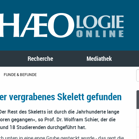
Recherche
Mediathek
FUNDE & BEFUNDE
er vergrabenes Skelett gefunden
er Rest des Skeletts ist durch die Jahrhunderte lange
ren gegangen«, so Prof. Dr. Wolfram Schier, der die
s und 18 Studierenden durchgeführt hat.
h unten in eine enge Grube gesteckt wurde - das regt die