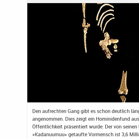
Den aufrechten Gang gibt es schon deutlich läng
angenommen. Dies zeigt ein Hominidenfund aus Ä
Öffentlichkeit präsentiert wurde: Der von seinen
»Kadanuumuu« getaufte Vormensch ist 3,6 Millio