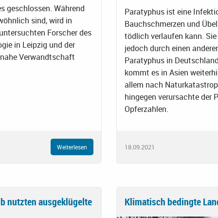
es geschlossen. Während
Paratyphus ist eine Infekt
öhnlich sind, wird in
Bauchschmerzen und Übelke
 untersuchten Forscher des
tödlich verlaufen kann. Si
gie in Leipzig und der
jedoch durch einen anderen
so nahe Verwandtschaft
Paratyphus in Deutschland
kommt es in Asien weiterhi
allem nach Naturkatastro
hingegen verursachte der 
Opferzahlen.
18.09.2021
Weiterlesen
lb nutzten ausgeklügelte
Klimatisch bedingte La