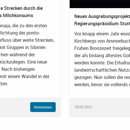
te Strecken durch die
res Milchkonsums
Neues Ausgrabungsprojekt
Regierungspräsidium Stuttg
naja, die zu den ersten
 Richtung der ponto-
Vor knapp einem Jahr wurd
fluss über weite Strecken,
Kirchbergs von Ammerbuch-
mit Gruppen in Sibirien
Frühen Bronzezeit freigeleg
schen während der
der als bislang ältestes G
rückzulegen. Eine neue
werden konnte. Die Erhaltu
. Nach bisherigen
landwirtschaftlichen Nutzu
 mit einem Wandel in der
gezogen. Nun sollen die r
ten.
werden, bevor sie vollends
18.09.2021
Weiterlesen