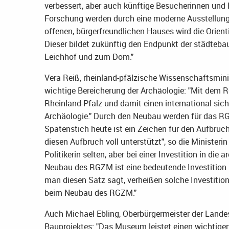
verbessert, aber auch künftige Besucherinnen und B
Forschung werden durch eine moderne Ausstellung
offenen, bürgerfreundlichen Hauses wird die Orient
Dieser bildet zukünftig den Endpunkt der städteb
Leichhof und zum Dom."
Vera Reiß, rheinland-pfälzische Wissenschaftsmini
wichtige Bereicherung der Archäologie: "Mit de
Rheinland-Pfalz und damit einen international sich
Archäologie." Durch den Neubau werden für das R
Spatenstich heute ist ein Zeichen für den Aufbruc
diesen Aufbruch voll unterstützt", so die Ministeri
Politikerin selten, aber bei einer Investition in d
Neubau des RGZM ist eine bedeutende Investition 
man diesen Satz sagt, verheißen solche Investition
beim Neubau des RGZM."
Auch Michael Ebling, Oberbürgermeister der Lande
Bauprojektes: "Das Museum leistet einen wichtige