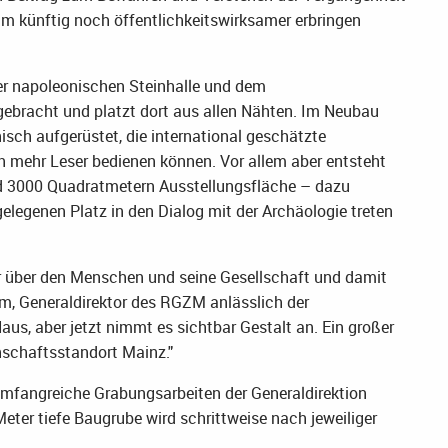
m künftig noch öffentlichkeitswirksamer erbringen
der napoleonischen Steinhalle und dem
ebracht und platzt dort aus allen Nähten. Im Neubau
sch aufgerüstet, die international geschätzte
h mehr Leser bedienen können. Vor allem aber entsteht
rund 3000 Quadratmetern Ausstellungsfläche – dazu
elegenen Platz in den Dialog mit der Archäologie treten
r über den Menschen und seine Gesellschaft und damit
aim, Generaldirektor des RGZM anlässlich der
aus, aber jetzt nimmt es sichtbar Gestalt an. Ein großer
nschaftsstandort Mainz."
mfangreiche Grabungsarbeiten der Generaldirektion
Meter tiefe Baugrube wird schrittweise nach jeweiliger