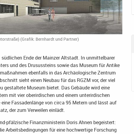
orstraße) (Grafik: Bernhardt und Partner)
südlichen Ende der Mainzer Altstadt. In unmittelbarer
aters und des Drusussteins sowie das Museum für Antike
umaßnahmen ebenfalls in das Archäologische Zentrum
abschnitt sieht einen Neubau für das RGZM vor, der viel
eu gestaltete Museum bietet. Das Gebäude wird eine
rn mit vier oberirdischen und einem unterirdischen
 eine Fassadenlänge von circa 95 Metern und lässt auf
atz, der zum Verweilen einlädt.
and-pfälzische Finanzministerin Doris Ahnen begeistert:
ie Arbeitsbedingungen für eine hochwertige Forschung