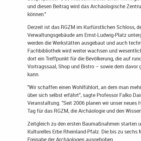
und diesen Beitrag wird das Archäologische Zentru
können."
Derzeit ist das RGZM im Kurfürstlichen Schloss, 
Verwaltungsgebäude am Ernst-Ludwig-Platz unterg
werden die Werkstätten ausgebaut und auch techni
Fachbibliothek wird weiter wachsen und wesentlic
dort ein Treffpunkt für die Bevölkerung, die auf 
Vortragssaal, Shop und Bistro – sowie dem davor g
kann.
"Wir schaffen einen Wohlfühlort, an dem man meh
über sich selbst erfährt", sagte Professor Falko D
Veranstaltung. "Seit 2006 planen wir unser neues H
Tag für das RGZM, die Archäologie und den Wisse
Zeitgleich zu den ersten Baumaßnahmen starten u
Kulturelles Erbe Rheinland-Pfalz. Die bis zu sechs 
Freigabe der Archäologen ausgehoben.