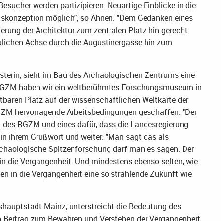
esucher werden partizipieren. Neuartige Einblicke in die
skonzeption möglich", so Ahnen. "Dem Gedanken eines
ierung der Architektur zum zentralen Platz hin gerecht.
aulichen Achse durch die Augustinergasse hin zum
sterin, sieht im Bau des Archäologischen Zentrums eine
m RGZM haben wir ein weltberühmtes Forschungsmuseum in
tbaren Platz auf der wissenschaftlichen Weltkarte der
GZM hervorragende Arbeitsbedingungen geschaffen. "Der
h des RGZM und eines dafür, dass die Landesregierung
n in ihrem Grußwort und weiter: "Man sagt das als
ie archäologische Spitzenforschung darf man es sagen: Der
in die Vergangenheit. Und mindestens ebenso selten, wie
en in die Vergangenheit eine so strahlende Zukunft wie
shauptstadt Mainz, unterstreicht die Bedeutung des
n Beitrag zum Bewahren und Verstehen der Vergangenheit