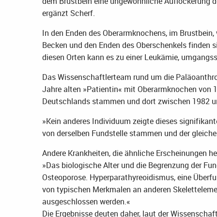
dem Brustbein eine ungewöhnliche Auflockerung de
ergänzt Scherf.
In den Enden des Oberarmknochens, im Brustbein, 
Becken und den Enden des Oberschenkels finden s
diesen Orten kann es zu einer Leukämie, umgangs
Das Wissenschaftlerteam rund um die Paläoanthro
Jahre alten »Patientin« mit Oberarmknochen von 11
Deutschlands stammen und dort zwischen 1982 u
»Kein anderes Individuum zeigte dieses signifikant
von derselben Fundstelle stammen und der gleiche
Andere Krankheiten, die ähnliche Erscheinungen her
»Das biologische Alter und die Begrenzung der F
Osteoporose. Hyperparathyreoidismus, eine Überfu
von typischen Merkmalen an anderen Skeletteleme
ausgeschlossen werden.«
Die Ergebnisse deuten daher, laut der Wissenschaft