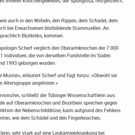
s inneren Knochengewebes, der Spongiosa, festgestellt«,
wie auch in den Wirbeln, den Rippen, dem Schädel, dem
ich bei Erwachsenen blutbildende Stammzellen. An
sprachlich Blutkrebs, kommen.
pologin Scherf verglich den Oberarmknochen der 7.000
 Individuen, die von derselben Fundstelle im Süden
nd 1993 geborgen wurden.
e Muster«, erläutert Scherf und fügt hinzu: »Obwohl sie
n Altersgruppe angehören.«
vorrufen, schließt die Tübinger Wissenschaftlerin aus:
unde auf Oberarmknochen und Brustbein sprechen gegen
nktion der Nebenschilddrüse, kann aufgrund des Fehlens
nten, wie dem Schädel und den Fingerknochen,
lerin, sehr stark auf eine Leukämieerkrankung bei