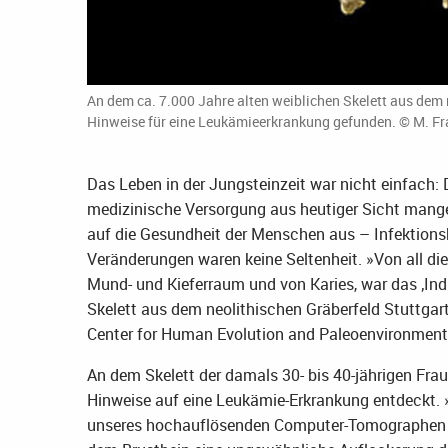
An dem ca. 7.000 Jahre alten weiblichen Skelett aus dem
Hinweise für eine Leukämieerkrankung gefunden. © M. Fr
Das Leben in der Jungsteinzeit war nicht einfach: 
medizinische Versorgung aus heutiger Sicht mang
auf die Gesundheit der Menschen aus – Infektion
Veränderungen waren keine Seltenheit. »Von all 
Mund- und Kieferraum und von Karies, war das ‚Indi
Skelett aus dem neolithischen Gräberfeld Stuttga
Center for Human Evolution and Paleoenvironment 
An dem Skelett der damals 30- bis 40-jährigen Fra
Hinweise auf eine Leukämie-Erkrankung entdeckt. 
unseres hochauflösenden Computer-Tomographen 