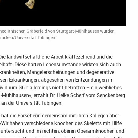
 neolithischen Gräberfeld von Stuttgart-Mühlhausen wurden
ancken/Universität Tübingen
Die landwirtschaftliche Arbeit kräftezehrend und die
elhaft. Diese harten Lebensumstände wirkten sich auch
skrankheiten, Mangelerscheinungen und degenerative
diesen Erkrankungen, abgesehen von Entzündungen im
viduum G61‘ allerdings nicht betroffen – ein weibliches
rt-Mühlhausen«, erzählt Dr. Heike Scherf vom Senckenberg
an der Universität Tübingen.
u hat die Forscherin gemeinsam mit ihren Kollegen aber
»Wir haben verschiedene Knochen des Skeletts mit Hilfe
untersucht und im rechten, oberen Oberarmknochen und