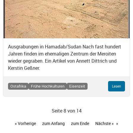
Ausgrabungen in Hamadab/Sudan Nach fast hundert
Jahren finden im ehemaligen Zentrum der Meroiten
wieder gegraben. Ein Artikel von Annett Dittrich und
Kerstin Geßner.
Ostafrika
Frühe Hochkulturen
Eisenzeit
Lesen
Seite 8 von 14
« Vorherige
zum Anfang
zum Ende
Nächste »