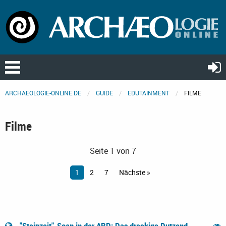
ARCHAEOLOGIE-ONLINE.DE
GUIDE
EDUTAINMENT
FILME
Filme
Seite 1 von 7
1
2
7
Nächste »
"Steinzeit"-Soap in der ARD: Das dreckige Dutzend