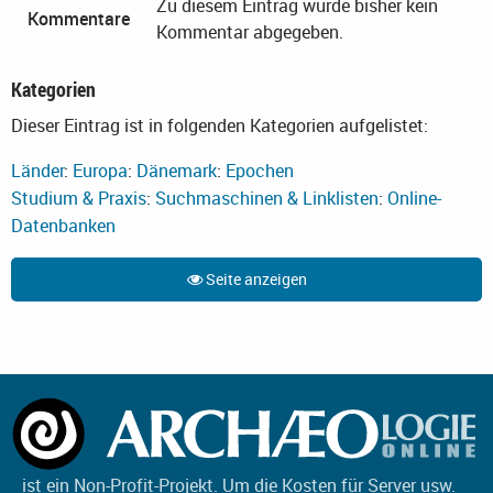
Zu diesem Eintrag wurde bisher kein
Kommentare
Kommentar abgegeben.
Kategorien
Dieser Eintrag ist in folgenden Kategorien aufgelistet:
Länder
:
Europa
:
Dänemark
:
Epochen
Studium & Praxis
:
Suchmaschinen & Linklisten
:
Online-
Datenbanken
Seite anzeigen
ist ein Non-Profit-Projekt. Um die Kosten für Server usw.