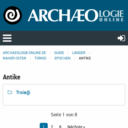
ARCHAEOLOGIE-ONLINE.DE
GUIDE
LÄNDER
NAHER OSTEN
TÜRKEI
EPOCHEN
ANTIKE
Antike
Troia@
Seite 1 von 8
1
2
8
Nächste »