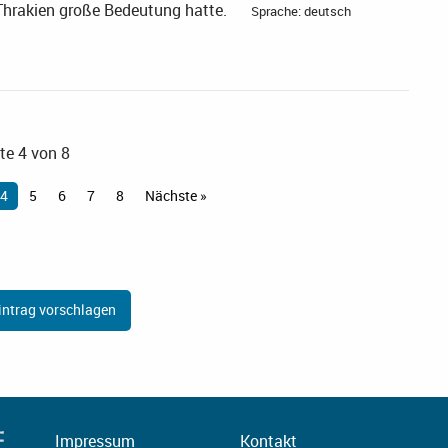
Thrakien große Bedeutung hatte.
Sprache: deutsch
te 4 von 8
4
5
6
7
8
Nächste »
ntrag vorschlagen
Impressum
Kontakt