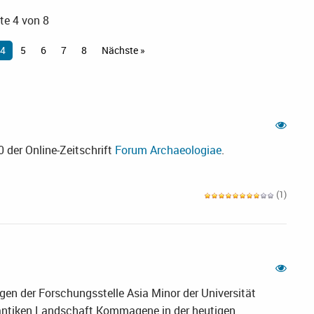
te 4 von 8
4
5
6
7
8
Nächste »
 der Online-Zeitschrift
Forum Archaeologiae
.
(1)
n der Forschungsstelle Asia Minor der Universität
 antiken Landschaft Kommagene in der heutigen