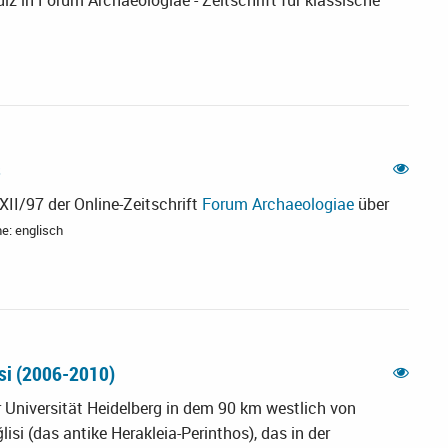
lz in Forum Archaeologiae - Zeitschrift für klassische
s
XII/97 der Online-Zeitschrift
Forum Archaeologiae
über
e: englisch
si (2006-2010)
 Universität Heidelberg in dem 90 km westlich von
i (das antike Herakleia-Perinthos), das in der