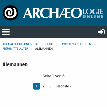
ARCHAEOLOGIE-ONLINE.DE
GUIDE
EPOCHEN & KULTUREN
FRÜHMITTELALTER
ALEMANNEN
Alemannen
Seite 1 von 6
1
2
6
Nächste »