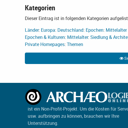
Kategorien
Dieser Eintrag ist in folgenden Kategorien aufgelist
Länder
:
Europa
:
Deutschland
:
Epochen
:
Mittelalter
Epochen & Kulturen
:
Mittelalter
:
Siedlung & Archite
Private Homepages
:
Themen
Se
ist ein Non-Profit-Projekt. Um die Kosten für Serv
usw. aufbringen zu können, brauchen wir Ihre
Unterstützung.