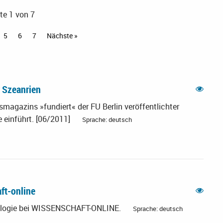
te 1 von 7
5
6
7
Nächste »
r Szeanrien
agazins »fundiert« der FU Berlin veröffentlichter
ie einführt. [06/2011]
Sprache: deutsch
ft-online
Biologie bei WISSENSCHAFT-ONLINE.
Sprache: deutsch