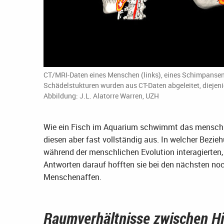
CT/MRI-Daten eines Menschen (links), eines Schimpansen (
Schädelstukturen wurden aus CT-Daten abgeleitet, dieje
Abbildung: J.L. Alatorre Warren, UZH
Wie ein Fisch im Aquarium schwimmt das menschlich
diesen aber fast vollständig aus. In welcher Bezi
während der menschlichen Evolution interagierten,
Antworten darauf hofften sie bei den nächsten n
Menschenaffen.
Raumverhältnisse zwischen Hir