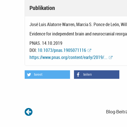
Publikation
José Luis Alatorre Warren, Marcia S. Ponce de León, Will
Evidence for independent brain and neurocranial reorg
PNAS. 14.10.2019
DOI:
10.1073/pnas.1905071116
https://www.pnas.org/content/early/2019/...
tweet
teilen
Blog-Beitr