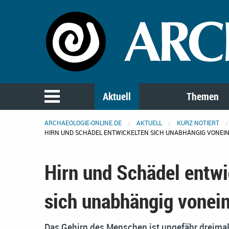
Aktuell
Themen
ARCHAEOLOGIE-ONLINE.DE
AKTUELL
KURZ NOTIERT
HIRN UND SCHÄDEL ENTWICKELTEN SICH UNABHÄNGIG VONEI
Hirn und Schädel entwi
sich unabhängig vonei
Das Gehirn des Menschen ist ungefähr dreimal