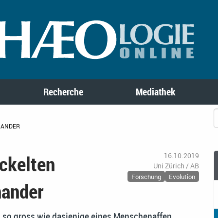
Recherche
Mediathek
NANDER
ckelten
16.10.2019
Uni Zürich / AB
Forschung
Evolution
nander
 so gross wie dasjenige eines Menschenaffen.