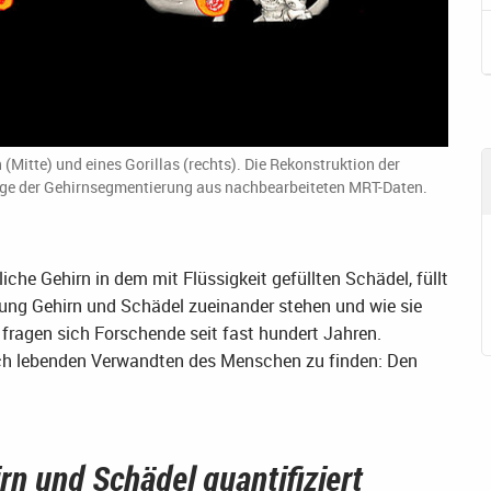
Mitte) und eines Gorillas (rechts). Die Rekonstruktion der
nige der Gehirnsegmentierung aus nachbearbeiteten MRT-Daten.
e Gehirn in dem mit Flüssigkeit gefüllten Schädel, füllt
ehung Gehirn und Schädel zueinander stehen und wie sie
 fragen sich Forschende seit fast hundert Jahren.
och lebenden Verwandten des Menschen zu finden: Den
n und Schädel quantifiziert