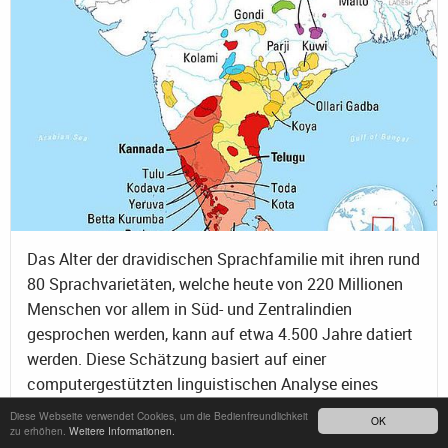
Das Alter der dravidischen Sprachfamilie mit ihren rund
80 Sprachvarietäten, welche heute von 220 Millionen
Menschen vor allem in Süd- und Zentralindien
gesprochen werden, kann auf etwa 4.500 Jahre datiert
werden. Diese Schätzung basiert auf einer
computergestützten linguistischen Analyse eines
internationalen Forschungsteams unter Leitung des
Diese Webseite verwendet Cookies, um die Bedienfreundlichkeit
OK
Max-Planck-Instituts für Menschheitsgeschichte.
zu erhöhen.
Weitere Informationen.