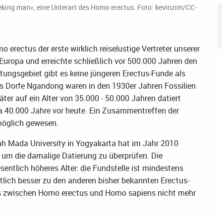
eking man«, eine Unterart des Homo erectus. Foto: kevinzim/CC-
o erectus der erste wirklich reiselustige Vertreter unserer
 Europa und erreichte schließlich vor 500.000 Jahren den
ungsgebiet gibt es keine jüngeren Erectus-Funde als
es Dorfe Ngandong waren in den 1930er Jahren Fossilien
er auf ein Alter von 35.000 - 50.000 Jahren datiert
a 40.000 Jahre vor heute. Ein Zusammentreffen der
möglich gewesen.
ah Mada University in Yogyakarta hat im Jahr 2010
 um die damalige Datierung zu überprüfen. Die
sentlich höheres Alter: die Fundstelle ist mindestens
tlich besser zu den anderen bisher bekannten Erectus-
fens zwischen Homo erectus und Homo sapiens nicht mehr