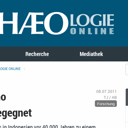
Recherche
Mediathek
OGIE ONLINE
mo
08.07.2011
TJ / AB
Forschung
begegnet
s in Indonesien vor 40.000 Jahren zu einem