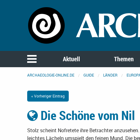
Aktuell
Themen
ARCHAEOLOGIE-ONLINE.DE
GUIDE
LÄNDER
EUROP
« Vorheriger Eintrag
Die Schöne vom Nil
Stolz scheint Nofretete ihre Betrachter anzusehen. 
leichtes Lächeln umspielt den feinen Mund. Die b