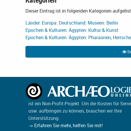
Dieser Eintrag ist in folgenden Kategorien aufgelist
Länder
:
Europa
:
Deutschland
:
Museen
:
Berlin
Epochen & Kulturen
:
Ägypten
:
Kultur & Kunst
Epochen & Kulturen
:
Ägypten
:
Pharaonen, Herrscher
Se
ist ein Non-Profit-Projekt. Um die Kosten für Serv
usw. aufbringen zu können, brauchen wir Ihre
Unterstützung.
→ Erfahren Sie mehr, helfen Sie mit!