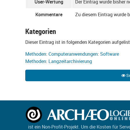
User-Wertung
Der Eintrag wurde bisher 
Kommentare
Zu diesem Eintrag wurde 
Kategorien
Dieser Eintrag ist in folgenden Kategorien aufgelist
Methoden
:
Computeranwendungen
:
Software
Methoden
:
Langzeitarchivierung
Se
ist ein Non-Profit-Projekt. Um die Kosten für Serv