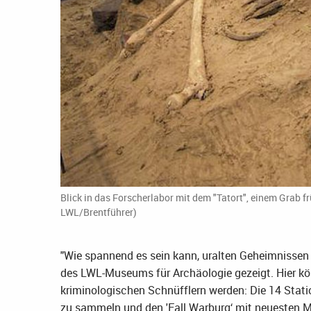
Blick in das Forscherlabor mit dem "Tatort", einem Grab f
LWL/Brentführer)
"Wie spannend es sein kann, uralten Geheimnissen 
des LWL-Museums für Archäologie gezeigt. Hier kö
kriminologischen Schnüfflern werden: Die 14 Stat
zu sammeln und den 'Fall Warburg‘ mit neuesten M