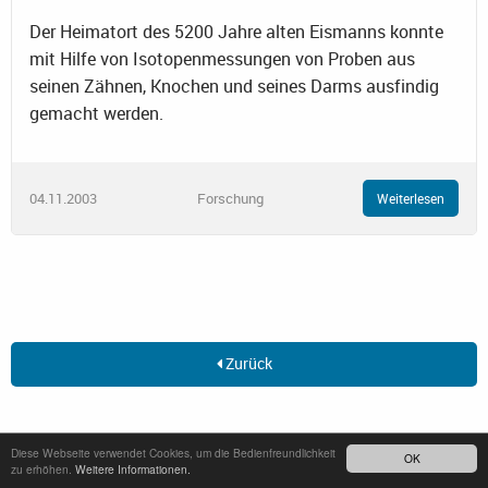
Der Heimatort des 5200 Jahre alten Eismanns konnte
mit Hilfe von Isotopenmessungen von Proben aus
seinen Zähnen, Knochen und seines Darms ausfindig
gemacht werden.
04.11.2003
Forschung
Weiterlesen
Zurück
Diese Webseite verwendet Cookies, um die Bedienfreundlichkeit
OK
Aktuell
zu erhöhen.
Weitere Informationen.