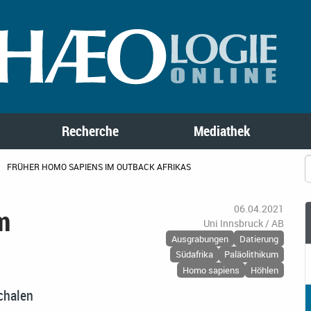
Recherche
Mediathek
FRÜHER HOMO SAPIENS IM OUTBACK AFRIKAS
m
06.04.2021
Uni Innsbruck / AB
Ausgrabungen
Datierung
Südafrika
Paläolithikum
Homo sapiens
Höhlen
chalen