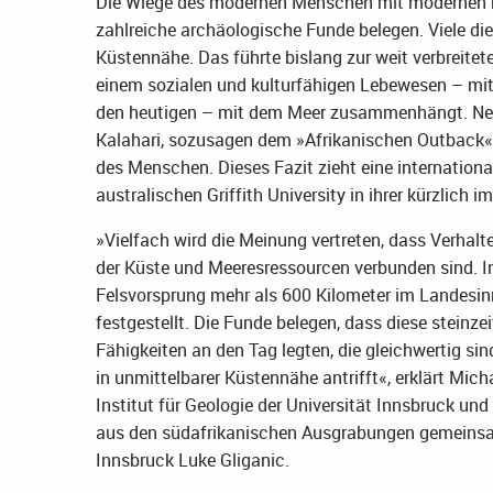
Die Wiege des modernen Menschen mit modernen kog
zahlreiche archäologische Funde belegen. Viele di
Küstennähe. Das führte bislang zur weit verbreit
einem sozialen und kulturfähigen Lebewesen – mit 
den heutigen – mit dem Meer zusammenhängt. Neu
Kalahari, sozusagen dem »Afrikanischen Outback«,
des Menschen. Dieses Fazit zieht eine internation
australischen Griffith University in ihrer kürzlich
»Vielfach wird die Meinung vertreten, dass Verhal
der Küste und Meeresressourcen verbunden sind. In
Felsvorsprung mehr als 600 Kilometer im Landesinn
festgestellt. Die Funde belegen, dass diese stein
Fähigkeiten an den Tag legten, die gleichwertig si
in unmittelbarer Küstennähe antrifft«, erklärt Mic
Institut für Geologie der Universität Innsbruck un
aus den südafrikanischen Ausgrabungen gemeinsa
Innsbruck Luke Gliganic.