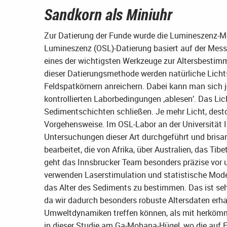
Sandkorn als Miniuhr
Zur Datierung der Funde wurde die Lumineszenz-M
Lumineszenz (OSL)-Datierung basiert auf der Mess
eines der wichtigsten Werkzeuge zur Altersbestim
dieser Datierungsmethode werden natürliche Lichtsi
Feldspatkörnern anreichern. Dabei kann man sich je
kontrollierten Laborbedingungen ‚ablesen’. Das Lic
Sedimentschichten schließen. Je mehr Licht, desto
Vorgehensweise. Im OSL-Labor an der Universität 
Untersuchungen dieser Art durchgeführt und bris
bearbeitet, die von Afrika, über Australien, das T
geht das Innsbrucker Team besonders präzise vor u
verwenden Laserstimulation und statistische Mod
das Alter des Sediments zu bestimmen. Das ist sehr 
da wir dadurch besonders robuste Altersdaten erha
Umweltdynamiken treffen können, als mit herkömm
in dieser Studie am Ga-Mohana-Hügel, wo die auf E