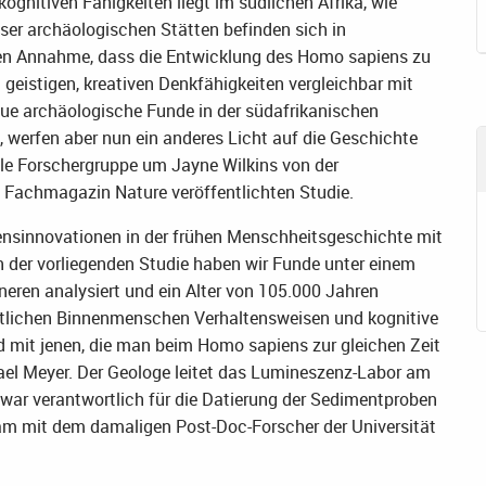
nitiven Fähigkeiten liegt im südlichen Afrika, wie
eser archäologischen Stätten befinden sich in
eten Annahme, dass die Entwicklung des Homo sapiens zu
geistigen, kreativen Denkfähigkeiten vergleichbar mit
e archäologische Funde in der südafrikanischen
 werfen aber nun ein anderes Licht auf die Geschichte
ale Forschergruppe um Jayne Wilkins von der
 im Fachmagazin Nature veröffentlichten Studie.
tensinnovationen in der frühen Menschheitsgeschichte mit
 der vorliegenden Studie haben wir Funde unter einem
eren analysiert und ein Alter von 105.000 Jahren
zeitlichen Binnenmenschen Verhaltensweisen und kognitive
nd mit jenen, die man beim Homo sapiens zur gleichen Zeit
hael Meyer. Der Geologe leitet das Lumineszenz-Labor am
d war verantwortlich für die Datierung der Sedimentproben
m mit dem damaligen Post-Doc-Forscher der Universität