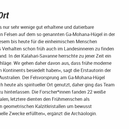
Ort
es nur sehr wenige gut erhaltene und datierbare
»Ein Felsen auf dem so genannten Ga-Mohana-Hügel in der
diesem bis heute für die einheimischen Menschen
 Verhalten schon früh auch im Landesinneren zu finden
. In der Kalahari-Savanne herrschte zu jener Zeit ein
chläge. Wir gehen daher davon aus, dass frühe moderne
Kontinents besiedelt haben«, sagt die Erstautorin der
in Australien. Der Felsvorsprung am Ga-Mohana-Hügel
 heute als spiritueller Ort genutzt, daher ging das Team
zu hinterlassen. Die Forscher*innen fanden 22 weiße
alen, letztere dienten den Frühmenschen als
en geometrischen Kalzitkristallen um bewusst
uelle Zwecke erfüllten«, ergänzt die Archäologin.