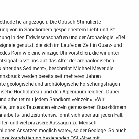
ethode herangezogen. Die Optisch Stimulierte
ung von in Sandkörnern gespeichertem Licht und ist
mung in den Erdwissenschaften und der Archäologie. »Bei
gnale genutzt, die sich im Laufe der Zeit in Quarz- und
des Korn wie eine winzige Uhr vorstellen, die wir unter
htsignal lässt uns auf das Alter der archäologischen
 älter das Sediment«, beschreibt Michael Meyer die
Innsbruck werden bereits seit mehreren Jahren
ante geologische und archäologische Forschungsfragen
ibetische Hochplateau und den Alpenraum reichen. Dabei
nd arbeitet mit jedem Sandkorn »einzeln«: »Wir
elle, um aus Tausenden einzeln gemessenen Quarzkörnern
arbeits- und zeitintensiv, lohnt sich aber auf jeden Fall,
lten und viel präzisere Aussagen zu Mensch-
lichen Ansätzen möglich wäre«, so der Geologe. So auch
inzelkorndatierung basierenden OSL-Alter mit