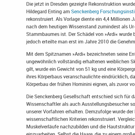
Die jetzt in Dresden gezeigte Rekonstruktion wurd
Hildegard Enting am
Senckenberg Forschungsinsti
rekonstruiert. Als Vorlage diente ein 4,4 Millionen
nach dem heutigen Wissenstand zumindest als Ur-C
Stammbaumes ist. Der Schädel von »Ardi« wurde be
jedoch erteilte man erst im Jahre 2010 die Genehm
Mit dem Spitznamen »Ardi« bezeichneten seine Ent
ungewöhnlich vollständig erhaltenen weiblichen Skel
gilt, wurde ein Gewicht von 51 kg und eine Körpe
ihres Körperbaus veranschaulichte eindrücklich, d
Körperbau der frühen Hominini eignen, als zuvor 
Die Senckenberg Gesellschaft entschied sich für d
Wissenschaftler als auch Ausstellungsbesucher s
unserer Vorfahren erhalten. Demzufolge wurde de
wissenschaftlichen Kriterien rekonstruiert. Verglei
Muskelverläufe nachzubilden und die Hautstruktur 
einzuarbeiten. Selbst die Haare, die zu einem gro