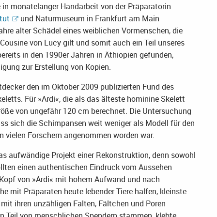
e in monatelanger Handarbeit von der Präparatorin
tut
und Naturmuseum in Frankfurt am Main
 Jahre alter Schädel eines weiblichen Vormenschen, die
ousine von Lucy gilt und somit auch ein Teil unseres
reits in den 1990er Jahren in Äthiopien gefunden,
igung zur Erstellung von Kopien.
decker den im Oktober 2009 publizierten Fund des
etts. Für »Ardi«, die als das älteste hominine Skelett
rgröße von ungefähr 120 cm berechnet. Die Untersuchung
ass sich die Schimpansen weit weniger als Modell für den
von vielen Forschern angenommen worden war.
as aufwändige Projekt einer Rekonstruktion, denn sowohl
ollten einen authentischen Eindruck vom Aussehen
r Kopf von »Ardi« mit hohem Aufwand und nach
che mit Präparaten heute lebender Tiere halfen, kleinste
mit ihren unzähligen Falten, Fältchen und Poren
ßen Teil von menschlichen Spendern stammen, klebte