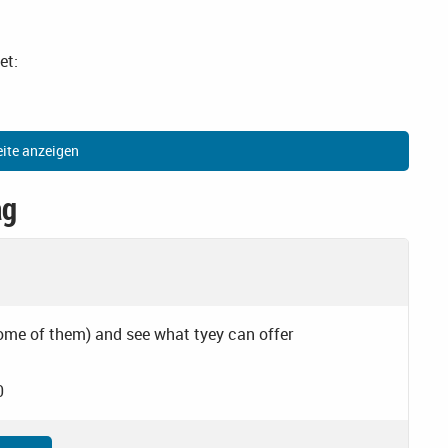
et:
ite anzeigen
ag
 some of them) and see what tyey can offer
0