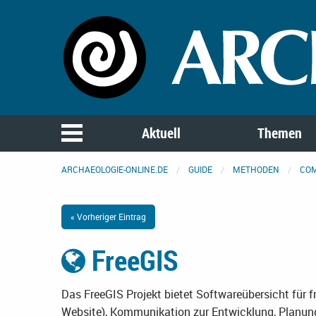
Aktuell
Themen
ARCHAEOLOGIE-ONLINE.DE
GUIDE
METHODEN
CO
« Vorheriger Eintrag
FreeGIS
Das FreeGIS Projekt bietet Softwareübersicht für 
Website), Kommunikation zur Entwicklung, Planunge