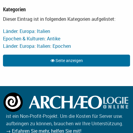
Kategorien
Dieser Eintrag ist in folgenden Kategorien aufgelistet:
Länder
:
Europa
:
Italien
Epochen & Kulturen
:
Antike
Länder
:
Europa
:
Italien
:
Epochen
Seite anzeigen
ist ein Non-Profit-Projekt. Um die Kosten für Server usw.
aufbringen zu können, brauchen wir Ihre Unterstützung.
→ Erfahren Sie mehr, helfen Sie mit!