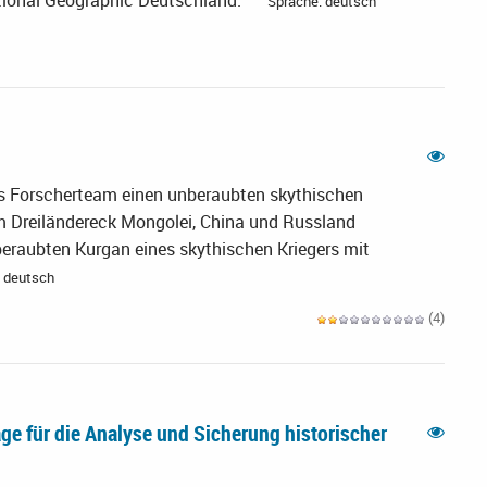
tional Geographic Deutschland.
Sprache: deutsch
s Forscherteam einen unberaubten skythischen
m Dreiländereck Mongolei, China und Russland
beraubten Kurgan eines skythischen Kriegers mit
 deutsch
(4)
e für die Analyse und Sicherung historischer