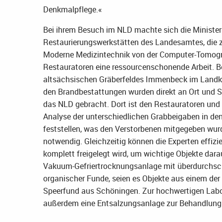
Denkmalpflege.«
Bei ihrem Besuch im NLD machte sich die Minister
Restaurierungswerkstätten des Landesamtes, die z
Moderne Medizintechnik von der Computer-Tomogra
Restauratoren eine ressourcenschonende Arbeit. Be
altsächsischen Gräberfeldes Immenbeck im Landkr
den Brandbestattungen wurden direkt an Ort und S
das NLD gebracht. Dort ist den Restauratoren un
Analyse der unterschiedlichen Grabbeigaben in de
feststellen, was den Verstorbenen mitgegeben wurd
notwendig. Gleichzeitig können die Experten effiz
komplett freigelegt wird, um wichtige Objekte dar
Vakuum-Gefriertrocknungsanlage mit überdurchsch
organischer Funde, seien es Objekte aus einem der 
Speerfund aus Schöningen. Zur hochwertigen Labo
außerdem eine Entsalzungsanlage zur Behandlung 