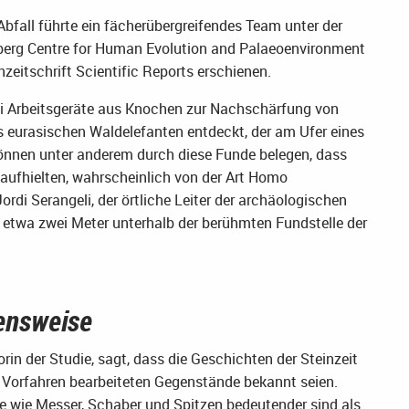
fall führte ein fächerübergreifendes Team unter der
nberg Centre for Human Evolution and Palaeoenvironment
hzeitschrift Scientific Reports erschienen.
rei Arbeitsgeräte aus Knochen zur Nachschärfung von
 eurasischen Waldelefanten entdeckt, der am Ufer eines
können unter anderem durch diese Funde belegen, dass
aufhielten, wahrscheinlich von der Art Homo
ordi Serangeli, der örtliche Leiter der archäologischen
 etwa zwei Meter unterhalb der berühmten Fundstelle der
ensweise
orin der Studie, sagt, dass die Geschichten der Steinzeit
 Vorfahren bearbeiteten Gegenstände bekannt seien.
e wie Messer, Schaber und Spitzen bedeutender sind als