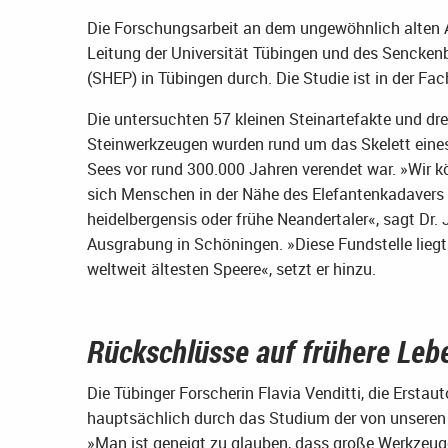
Die Forschungsarbeit an dem ungewöhnlich alten Ab
Leitung der Universität Tübingen und des Sencke
(SHEP) in Tübingen durch. Die Studie ist in der Fac
Die untersuchten 57 kleinen Steinartefakte und d
Steinwerkzeugen wurden rund um das Skelett eines
Sees vor rund 300.000 Jahren verendet war. »Wir 
sich Menschen in der Nähe des Elefantenkadavers 
heidelbergensis oder frühe Neandertaler«, sagt Dr. J
Ausgrabung in Schöningen. »Diese Fundstelle liegt
weltweit ältesten Speere«, setzt er hinzu.
Rückschlüsse auf frühere Leb
Die Tübinger Forscherin Flavia Venditti, die Erstaut
hauptsächlich durch das Studium der von unseren
»Man ist geneigt zu glauben, dass große Werkzeug