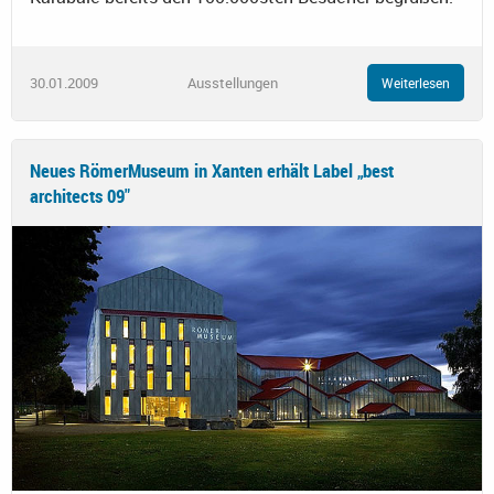
30.01.2009
Ausstellungen
Weiterlesen
Neues RömerMuseum in Xanten erhält Label „best
architects 09"