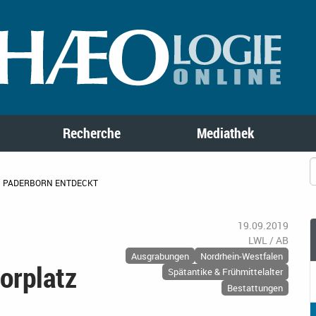
Recherche
Mediathek
N PADERBORN ENTDECKT
19.09.2019
LWL / AB
Ausgrabungen
Nordrhein-Westfalen
orplatz
Spätantike & Frühmittelalter
Bestattungen