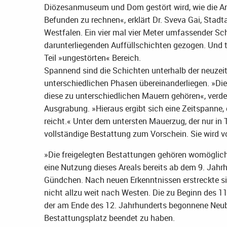
Diözesanmuseum und Dom gestört wird, wie die Arc
Befunden zu rechnen«, erklärt Dr. Sveva Gai, Stad
Westfalen. Ein vier mal vier Meter umfassender Sch
darunterliegenden Auffüllschichten gezogen. Und t
Teil »ungestörten« Bereich.
Spannend sind die Schichten unterhalb der neuzeit
unterschiedlichen Phasen übereinanderliegen. »Die
diese zu unterschiedlichen Mauern gehören«, verde
Ausgrabung. »Hieraus ergibt sich eine Zeitspanne, 
reicht.« Unter dem untersten Mauerzug, der nur in T
vollständige Bestattung zum Vorschein. Sie wird vo
»Die freigelegten Bestattungen gehören womöglich
eine Nutzung dieses Areals bereits ab dem 9. Jahrh
Gündchen. Nach neuen Erkenntnissen erstreckte si
nicht allzu weit nach Westen. Die zu Beginn des 1
der am Ende des 12. Jahrhunderts begonnene Neub
Bestattungsplatz beendet zu haben.