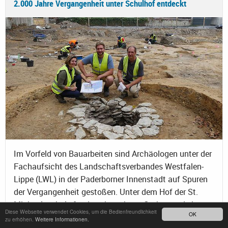
2.000 Jahre Vergangenheit unter Schulhof entdeckt
Im Vorfeld von Bauarbeiten sind Archäologen unter der
Fachaufsicht des Landschaftsverbandes Westfalen-
Lippe (LWL) in der Paderborner Innenstadt auf Spuren
der Vergangenheit gestoßen. Unter dem Hof der St.
Michaelsschule fanden sie mehrere Gruben und einen
Diese Webseite verwendet Cookies, um die Bedienfreundlichkeit
OK
Brunnen, die die Wissenschaftler anhand der
zu erhöhen.
Weitere Informationen.