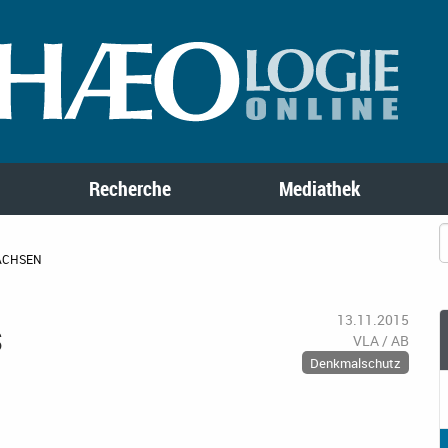
Recherche
Mediathek
SACHSEN
s
13.11.2015
VLA / AB
Denkmalschutz