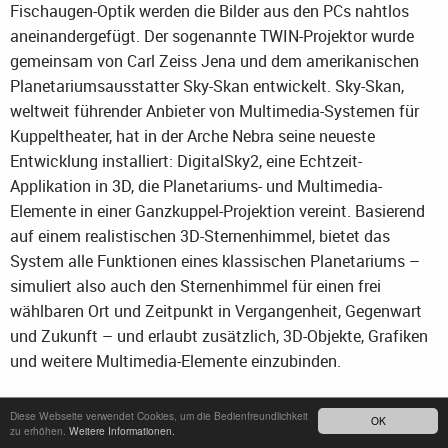
Fischaugen-Optik werden die Bilder aus den PCs nahtlos
aneinandergefügt. Der sogenannte TWIN-Projektor wurde
gemeinsam von Carl Zeiss Jena und dem amerikanischen
Planetariumsausstatter Sky-Skan entwickelt. Sky-Skan,
weltweit führender Anbieter von Multimedia-Systemen für
Kuppeltheater, hat in der Arche Nebra seine neueste
Entwicklung installiert: DigitalSky2, eine Echtzeit-
Applikation in 3D, die Planetariums- und Multimedia-
Elemente in einer Ganzkuppel-Projektion vereint. Basierend
auf einem realistischen 3D-Sternenhimmel, bietet das
System alle Funktionen eines klassischen Planetariums –
simuliert also auch den Sternenhimmel für einen frei
wählbaren Ort und Zeitpunkt in Vergangenheit, Gegenwart
und Zukunft – und erlaubt zusätzlich, 3D-Objekte, Grafiken
und weitere Multimedia-Elemente einzubinden.
Diese Webseite verwendet Cookies, um die Bedienfreundlichkeit
OK
zu erhöhen.
Weitere Informationen.