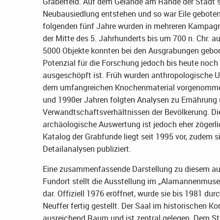
Gräberfeld. Auf dem Gelände am Rande der Stadt so
Neubausiedlung entstehen und so war Eile geboten.
folgenden fünf Jahre wurden in mehreren Kampag
der Mitte des 5. Jahrhunderts bis um 700 n. Chr. a
5000 Objekte konnten bei den Ausgrabungen gebor
Potenzial für die Forschung jedoch bis heute noch 
ausgeschöpft ist. Früh wurden anthropologische 
dem umfangreichen Knochenmaterial vorgenomme
und 1990er Jahren folgten Analysen zu Ernährung
Verwandtschaftsverhältnissen der Bevölkerung. Die
archäologische Auswertung ist jedoch eher zögerlic
Katalog der Grabfunde liegt seit 1995 vor, zudem s
Detailanalysen publiziert.
Eine zusammenfassende Darstellung zu diesem a
Fundort stellt die Ausstellung im „Alamannenmus
dar. Offiziell 1976 eröffnet, wurde sie bis 1981 du
Neuffer fertig gestellt. Der Saal im historischen Ko
ausreichend Raum und ist zentral gelegen. Dem Stil