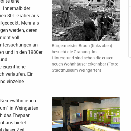
llte eine
 Innerhalb der
nen 801 Gräber aus
ufgedeckt. Mehr als
gen werden, deren
nicht voll
Untersuchungen an
Bürgermeister Braun (links oben)
besucht die Grabung. Im
n und in den 1980er
Hintergrund sind schon die ersten
 und
neuen Wohnhäuser erkennbar (Foto:
 eigentliche
Stadtmuseum Weingarten)
h verlaufen. Ein
ind einzelne
ußergewöhnlichen
eum“ in Weingarten
rch das Ehepaar
rnhaus bietet
 dieser Zeit