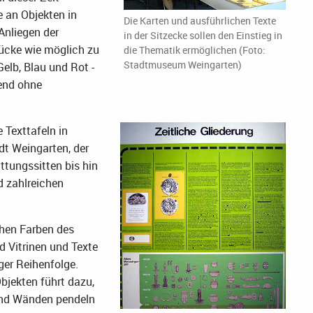
 an Objekten in
Die Karten und ausführlichen Texte
Anliegen der
in der Sitzecke sollen den Einstieg in
tücke wie möglich zu
die Thematik ermöglichen (Foto:
Stadtmuseum Weingarten)
Gelb, Blau und Rot -
end ohne
 Texttafeln in
dt Weingarten, der
ttungssitten bis hin
d zahlreichen
chen Farben des
d Vitrinen und Texte
ger Reihenfolge.
bjekten führt dazu,
 und Wänden pendeln