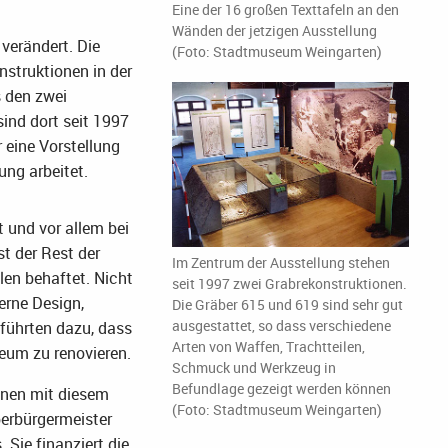
Eine der 16 großen Texttafeln an den
Wänden der jetzigen Ausstellung
 verändert. Die
(Foto: Stadtmuseum Weingarten)
struktionen in der
 den zwei
ind dort seit 1997
r eine Vorstellung
ung arbeitet.
 und vor allem bei
st der Rest der
Im Zentrum der Ausstellung stehen
len behaftet. Nicht
seit 1997 zwei Grabrekonstruktionen.
erne Design,
Die Gräber 615 und 619 sind sehr gut
ausgestattet, so dass verschiedene
 führten dazu, dass
Arten von Waffen, Trachtteilen,
eum zu renovieren.
Schmuck und Werkzeug in
Befundlage gezeigt werden können
onen mit diesem
(Foto: Stadtmuseum Weingarten)
berbürgermeister
 Sie finanziert die