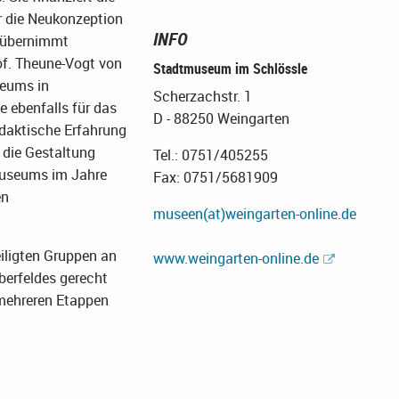
er die Neukonzeption
INFO
t übernimmt
f. Theune-Vogt von
Stadtmuseum im Schlössle
seums in
Scherzachstr. 1
 ebenfalls für das
D - 88250 Weingarten
daktische Erfahrung
 die Gestaltung
Tel.: 0751/405255
museums im Jahre
Fax: 0751/5681909
en
museen(at)weingarten-online.de
iligten Gruppen an
www.weingarten-online.de
berfeldes gerecht
 mehreren Etappen