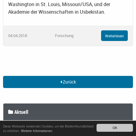
Washington in St. Louis, Missouri/USA, und der
Akademie der Wissenschaften in Usbekistan.
04.04.2018
Forschung
Weiterlesen
Zurück
Aktuell
Diese Webseite verwendet Cookies, um die Bedienfreundlichkeit
OK
Nachrichten
zu erhöhen.
Weitere Informationen.