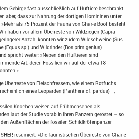
em Gebirge fast ausschließlich auf Huftiere beschränkt.
gen aber, dass zur Nahrung der dortigen Homininen unter
 »Mehr als 75 Prozent der Fauna von Ghar-e Boof besteht
 Wir haben vor allem Überreste von Wildziegen (Capra
 geringerer Anzahl konnten wir zudem Wildschweine (Sus
he (Equus sp.) und Wildrinder (Bos primigenius)
nd spricht weiter: »Neben den Huftieren sind
ommende Art, deren Fossilien wir auf der etwa 18
onnten.«
 Überreste von Fleischfressern, wie einem Rotfuchs
scheinlich eines Leoparden (Panthera cf. pardus) –,
ossilen Knochen weisen auf Frühmenschen als
den laut der Studie vorab in ihren Panzern geröstet – so
f den Außenflächen der fossilen Schildkrötenpanzer.
, SHEP, resümiert: »Die faunistischen Überreste von Ghar-e