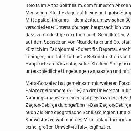
Bereits im Altpaläolithikum, dem frühesten Abschni
Menschen effektiv Jagd auf kleine und große Säu
Mittelpaläolithikums – dem Zeitraum zwischen 300
verschiedener Untersuchungen hauptsächlich von H
dass zumindest gelegentlich auch Schildkröten, Vö
auf dem Speiseplan von Neandertaler und Co. stand
kürzlich im Fachjournal »Scientific Reports« ersc
Tübingen, und fährt fort: »Die Rekonstruktion von
Hauptziele archäozoologischer Studien. Sie geben 
unterschiedliche Umgebungen anpassten und mit i
Mata-González hat gemeinsam mit weiteren Forsc
Palaeoenvironment (SHEP) an der Universität Tüb
Nahrungsanalyse an einer spätpleistozänen, etwa 8
Zagros-Gebirge durchgeführt. »Das Zagros-Gebirge i
auch als eine geografische Schlüsselregion für di
Südwestasien während des Mittelpaläolithikums, 
seiner großen Umweltvielfalt«, ergänzt er.