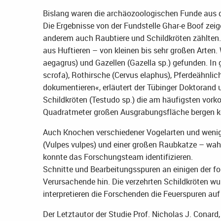
Bislang waren die archäozoologischen Funde aus d
Die Ergebnisse von der Fundstelle Ghar-e Boof zei
anderem auch Raubtiere und Schildkröten zählten.
aus Huftieren – von kleinen bis sehr großen Arten.
aegagrus) und Gazellen (Gazella sp.) gefunden. In
scrofa), Rothirsche (Cervus elaphus), Pferdeähnlic
dokumentieren«, erläutert der Tübinger Doktorand u
Schildkröten (Testudo sp.) die am häufigsten vork
Quadratmeter großen Ausgrabungsfläche bergen k
Auch Knochen verschiedener Vogelarten und wenige
(Vulpes vulpes) und einer großen Raubkatze – wahr
konnte das Forschungsteam identifizieren.
Schnitte und Bearbeitungsspuren an einigen der f
Verursachende hin. Die verzehrten Schildkröten wur
interpretieren die Forschenden die Feuerspuren au
Der Letztautor der Studie Prof. Nicholas J. Conard