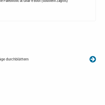
le Paleolithic at Ghar-e Boof (southern Zagros)
äge durchblättern