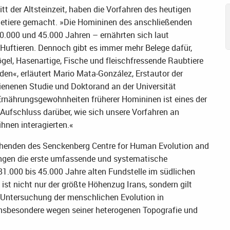
tt der Altsteinzeit, haben die Vorfahren des heutigen
getiere gemacht. »Die Homininen des anschließenden
.000 und 45.000 Jahren – ernährten sich laut
uftieren. Dennoch gibt es immer mehr Belege dafür,
gel, Hasenartige, Fische und fleischfressende Raubtiere
en«, erläutert Mario Mata-González, Erstautor der
hienenen Studie und Doktorand an der Universität
 Ernährungsgewohnheiten früherer Homininen ist eines der
Aufschluss darüber, wie sich unsere Vorfahren an
hnen interagierten.«
henden des Senckenberg Centre for Human Evolution and
ingen die erste umfassende und systematische
1.000 bis 45.000 Jahre alten Fundstelle im südlichen
st nicht nur der größte Höhenzug Irans, sondern gilt
e Untersuchung der menschlichen Evolution in
insbesondere wegen seiner heterogenen Topografie und