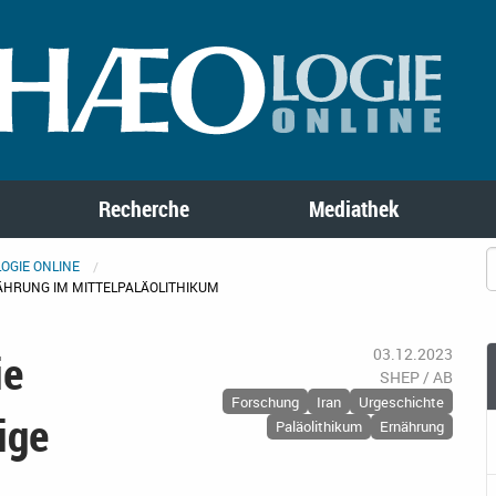
Recherche
Mediathek
OGIE ONLINE
RNÄHRUNG IM MITTELPALÄOLITHIKUM
ie
03.12.2023
SHEP / AB
Forschung
Iran
Urgeschichte
ige
Paläolithikum
Ernährung