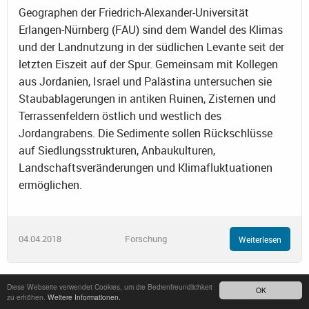
Geographen der Friedrich-Alexander-Universität
Erlangen-Nürnberg (FAU) sind dem Wandel des Klimas
und der Landnutzung in der südlichen Levante seit der
letzten Eiszeit auf der Spur. Gemeinsam mit Kollegen
aus Jordanien, Israel und Palästina untersuchen sie
Staubablagerungen in antiken Ruinen, Zisternen und
Terrassenfeldern östlich und westlich des
Jordangrabens. Die Sedimente sollen Rückschlüsse
auf Siedlungsstrukturen, Anbaukulturen,
Landschaftsveränderungen und Klimafluktuationen
ermöglichen.
04.04.2018
Forschung
Weiterlesen
Diese Webseite verwendet Cookies, um die Bedienfreundlichkeit
OK
Menschen verändern seit mindestens 45.000 Jahren die
zu erhöhen.
Weitere Informationen.