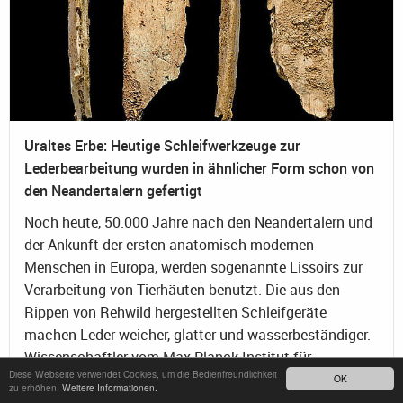
Uraltes Erbe: Heutige Schleifwerkzeuge zur
Lederbearbeitung wurden in ähnlicher Form schon von
den Neandertalern gefertigt
Noch heute, 50.000 Jahre nach den Neandertalern und
der Ankunft der ersten anatomisch modernen
Menschen in Europa, werden sogenannte Lissoirs zur
Verarbeitung von Tierhäuten benutzt. Die aus den
Rippen von Rehwild hergestellten Schleifgeräte
machen Leder weicher, glatter und wasserbeständiger.
Wissenschaftler vom Max-Planck-Institut für
Diese Webseite verwendet Cookies, um die Bedienfreundlichkeit
evolutionäre Anthropologie in Leipzig und von der
OK
zu erhöhen.
Weitere Informationen.
Universität Leiden in den Niederlanden haben in zwei