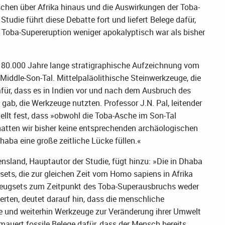
hen über Afrika hinaus und die Auswirkungen der Toba-
tudie führt diese Debatte fort und liefert Belege dafür,
 Toba-Supereruption weniger apokalyptisch war als bisher
ge, 80.000 Jahre lange stratigraphische Aufzeichnung vom
iddle-Son-Tal. Mittelpaläolithische Steinwerkzeuge, die
afür, dass es in Indien vor und nach dem Ausbruch des
ab, die Werkzeuge nutzten. Professor J.N. Pal, leitender
tellt fest, dass »obwohl die Toba-Asche im Son-Tal
 hatten wir bisher keine entsprechenden archäologischen
aba eine große zeitliche Lücke füllen.«
ensland, Hauptautor der Studie, fügt hinzu: »Die in Dhaba
ts, die zur gleichen Zeit vom Homo sapiens in Afrika
zeugsets zum Zeitpunkt des Toba-Superausbruchs weder
rten, deutet darauf hin, dass die menschliche
e und weiterhin Werkzeuge zur Veränderung ihrer Umwelt
auert fossile Belege dafür, dass der Mensch bereits