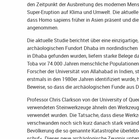
den Zeitpunkt der Ausbreitung des modernen Mensc
Super-Eruption auf Klima und Umwelt. Die aktuelle S
dass Homo sapiens früher in Asien präsent und die
angenommen.
Die aktuelle Studie berichtet über eine einzigarti
archäologischen Fundort Dhaba im nordindischen M
in Dhaba gefunden wurden, liefern starke Belege d
Toba vor 74.000 Jahren menschliche Populationen g
Forscher der Universität von Allahabad in Indien, s
erstmals in den 1980er Jahren identifiziert wurde,
Beweise, so dass die archäologischen Funde aus Dh
Professor Chris Clarkson von der University of Que
verwendeten Steinwerkzeuge ähneln den Werkzeugse
verwendet wurden. Die Tatsache, dass diese Werk
verschwanden noch sich kurz danach stark verände
Bevölkerung die so genannte Katastrophe überlebt
schuf«. Dieses neue archäologische Zeugnis unterm