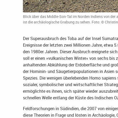
Blick über das Middle-Son-Tal im Norden Indiens von der 
ist die archäologische Grabung zu sehen. Foto: © Christi
Der Superausbruch des Toba auf der Insel Sumatra,
Ereignisse der letzten zwei Millionen Jahre, etwa 
den 1980er Jahren. Dieser Ausbruch ereignete sic
soll er einen »vulkanischen Winter« von sechs bis 
anhaltenden Abkühlung der Erdoberfläche und groß
der Hominin- und Säugetierpopulationen in Asien s
Spezies. Die wenigen überlebenden Homo sapiens so
sozialer, symbolischer und wirtschaftlicher Strate
ermöglichte es ihnen, sich später wieder auszubreit
schnellen Welle entlang der Küste des Indischen O
Feldforschungen in Südindien, die 2007 von einigen
diese Theorien in Frage und lösten in Archäologie