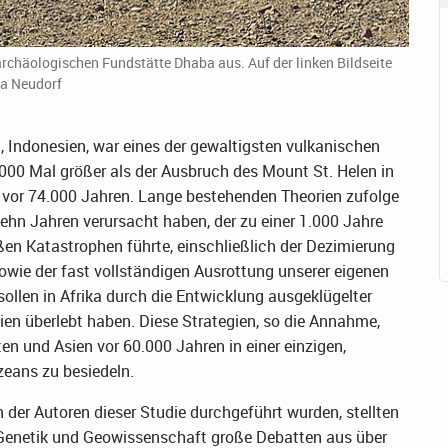
archäologischen Fundstätte Dhaba aus. Auf der linken Bildseite
na Neudorf
 Indonesien, war eines der gewaltigsten vulkanischen
5.000 Mal größer als der Ausbruch des Mount St. Helen in
h vor 74.000 Jahren. Lange bestehenden Theorien zufolge
zehn Jahren verursacht haben, der zu einer 1.000 Jahre
en Katastrophen führte, einschließlich der Dezimierung
owie der fast vollständigen Ausrottung unserer eigenen
llen in Afrika durch die Entwicklung ausgeklügelter
gien überlebt haben. Diese Strategien, so die Annahme,
en und Asien vor 60.000 Jahren in einer einzigen,
zeans zu besiedeln.
 der Autoren dieser Studie durchgeführt wurden, stellten
, Genetik und Geowissenschaft große Debatten aus über