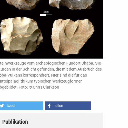
teinwerkzeuge vom archäologischen Fundort Dhaba. Sie
urden in der Schicht gefunden, die mit dem Ausbruch des
oba-Vulkans korrespondiert. Hier sind die für das
ittelpaläolithikum typischen Werkzeugformen
bgebildet. Foto: © Chris Clarkson
tweet
teilen
Publikation