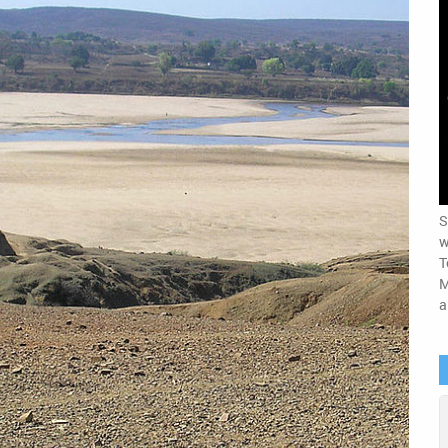
S
w
T
M
a