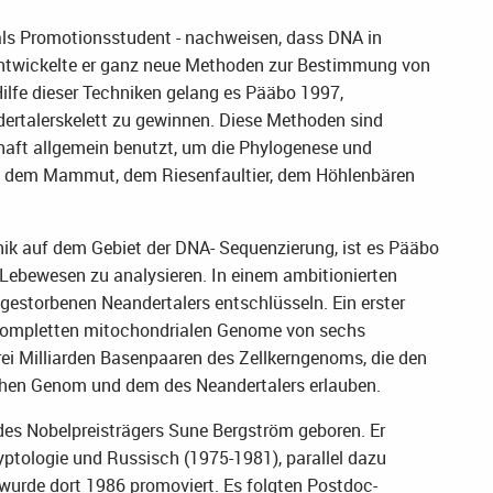
als Promotionsstudent - nachweisen, dass DNA in
entwickelte er ganz neue Methoden zur Bestimmung von
ilfe dieser Techniken gelang es Pääbo 1997,
rtalerskelett zu gewinnen. Diese Methoden sind
haft allgemein benutzt, um die Phylogenese und
ie dem Mammut, dem Riesenfaultier, dem Höhlenbären
hnik auf dem Gebiet der DNA- Sequenzierung, ist es Pääbo
ebewesen zu analysieren. In einem ambitionierten
gestorbenen Neandertalers entschlüsseln. Ein erster
er kompletten mitochondrialen Genome von sechs
ei Milliarden Basenpaaren des Zellkerngenoms, die den
chen Genom und dem des Neandertalers erlauben.
es Nobelpreisträgers Sune Bergström geboren. Er
ptologie und Russisch (1975-1981), parallel dazu
 wurde dort 1986 promoviert. Es folgten Postdoc-