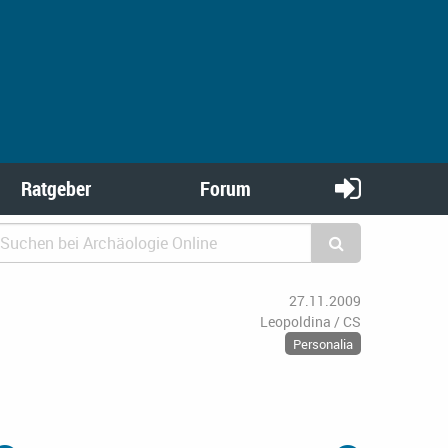
Ratgeber
Forum
27.11.2009
Leopoldina / CS
Personalia