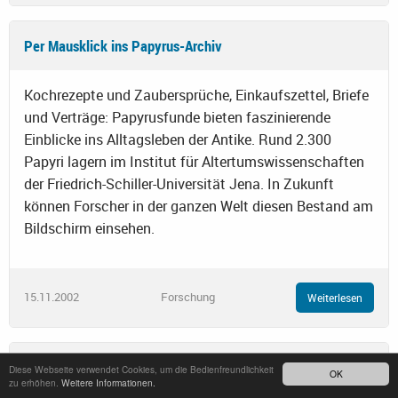
Per Mausklick ins Papyrus-Archiv
Kochrezepte und Zaubersprüche, Einkaufszettel, Briefe
und Verträge: Papyrusfunde bieten faszinierende
Einblicke ins Alltagsleben der Antike. Rund 2.300
Papyri lagern im Institut für Altertumswissenschaften
der Friedrich-Schiller-Universität Jena. In Zukunft
können Forscher in der ganzen Welt diesen Bestand am
Bildschirm einsehen.
15.11.2002
Forschung
Weiterlesen
Inzest-Papyrus, Troja-Streit und Orakelsprüche - Tagung der
Diese Webseite verwendet Cookies, um die Bedienfreundlichkeit
OK
zu erhöhen.
Weitere Informationen.
Altphilologen aus den neuen Ländern