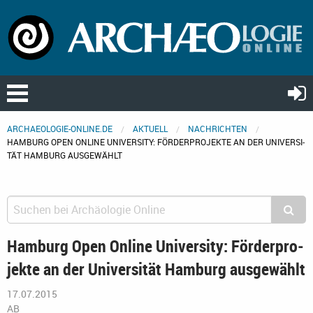
ARCHAEOLOGIE-ONLINE.DE
AKTUELL
NACHRICHTEN
HAM­BURG OPEN ON­LINE UNI­VER­SI­TY: FÖR­DER­PRO­JEK­TE AN DER UNI­VER­SI­
TÄT HAM­BURG AUS­GE­WÄHLT
Ham­burg Open On­line Uni­ver­si­ty: För­der­pro­
jek­te an der Uni­ver­si­tät Ham­burg aus­ge­wählt
17.07.2015
AB