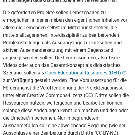
in viel­fäl­ti­gen di­dak­ti­schen Sze­na­ri­en ver­wend­bar ist.
Die geförderten Projekte sollen Lernszenarien zu
ermöglichen, in denen neben den eigentlichen Inhalten vor
allem die Lernenden selbst im Mittelpunkt stehen, die
mittels alltagsnahen, interdisziplinär zu bearbeitenden
Problemstellungen als Ausgangslage zur kritischen und
aktiven Auseinandersetzung mit einem Gegenstand
angeregt werden sollen. Die Lernressourcen, also Texte,
Videos oder auch das Gesamtkonzept als didaktisches
Szenario, sollen als
Open Educational Resources (OER)
zur Verfügung gestellt werden. Eine Voraussetzung für die
Förderung ist die Veröffentlichung der Projektergebnisse
unter einer Creative Commons-Lizenz (CC): Dritte sollen die
Ressourcen nutzen, weitergeben und bearbeiten können,
solange diese Änderungen kenntlich machen und den oder
die Urheber/in benennen. Nur in begründeten
Ausnahmefällen soll eine abweichende Regelung (wie der
Ausschluss einer Bearbeitung durch Dritte (CC BY-ND)