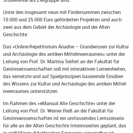
Studieren­de als Ziel­grup­pe sind.
Unter den insgesamt neun mit Fördersummen zwischen
10.000 und 25.000 Euro geförderten Projekten sind auch
zwei aus dem Gebiet der Archäologie und der Alten
Geschichte:
Das »On­line-Re­pe­ti­to­ri­um Ari­ad­ne – Grund­wis­sen zur Kul­tur
und Ar­chäo­lo­gie des an­ti­ken Mit­tel­meer­rau­mes« unter der
Leitung von Prof. Dr. Mar­ti­na Sei­fert an der Fa­kul­tät für
Geis­tes­wis­sen­schaf­ten soll mit in­ter­ak­ti­ven Ler­nein­hei­ten,
das ver­netz­te und auf Spiel­prin­zi­pi­en ba­sie­ren­de Ein­üben
des Wis­sens zur Kul­tur und Ar­chäo­lo­gie des an­ti­ken Mit­tel­
meer­rau­mes un­ter­stüt­zen.
Im Rahmen des »eMa­nu­al Alte Ge­schich­te« unter der
Leitung von Prof. Dr. Wer­ner Rieß an der Fa­kul­tät für
Geisteswissen­schaf­ten ist ein um­fas­sen­des Lern­sze­na­rio
für alle an der Alten Ge­schich­te In­ter­es­sier­ten geplant, das