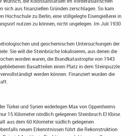
r Wunsch, die Kolossalstatuen im Vorderasiatischen
 sich aus finanziellen Gründen zerschlagen. So kam
ochschule zu Berlin, eine stillgelegte Eisengießerei in
lungsort nutzen zu können, nicht ungelegen. Im Juli 1930
, petrologischen und geochemischen Untersuchungen der
ele: Sie will die Steinbrüche lokalisieren, aus denen die
rochen worden waren, die Brandkatastrophe von 1943
gebliebenen Basaltteilen einen Platz in dem Steinpuzzle
vervollständigt werden können. Finanziert wurden die
aft.
 der Türkei und Syrien widerlegen Max von Oppenheims
ur 15 Kilometer nördlich gelegenen Steinbruch El Kbise.
alt aus dem 60 Kilometer südlich gelegenen
benfalls neuen Erkenntnissen führt die Rekonstruktion