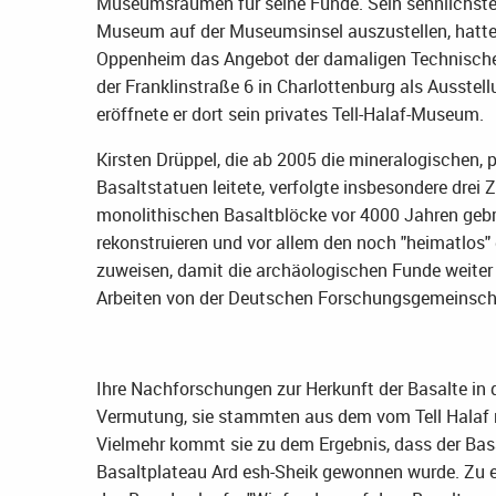
Museumsräumen für seine Funde. Sein sehnlichste
Museum auf der Museumsinsel auszustellen, hatten
Oppenheim das Angebot der damaligen Technischen H
der Franklinstraße 6 in Charlottenburg als Ausstel
eröffnete er dort sein privates Tell-Halaf-Museum.
Kirsten Drüppel, die ab 2005 die mineralogischen
Basaltstatuen leitete, verfolgte insbesondere drei Zi
monolithischen Basaltblöcke vor 4000 Jahren geb
rekonstruieren und vor allem den noch "heimatlos" 
zuweisen, damit die archäologischen Funde weiter 
Arbeiten von der Deutschen Forschungsgemeinsch
Ihre Nachforschungen zur Herkunft der Basalte in
Vermutung, sie stammten aus dem vom Tell Halaf n
Vielmehr kommt sie zu dem Ergebnis, dass der Bas
Basaltplateau Ard esh-Sheik gewonnen wurde. Zu e