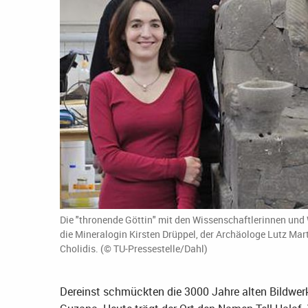
Die "thronende Göttin" mit den Wissenschaftlerinnen und W
die Mineralogin Kirsten Drüppel, der Archäologe Lutz Mart
Cholidis. (© TU-Pressestelle/Dahl)
Dereinst schmückten die 3000 Jahre alten Bildwer