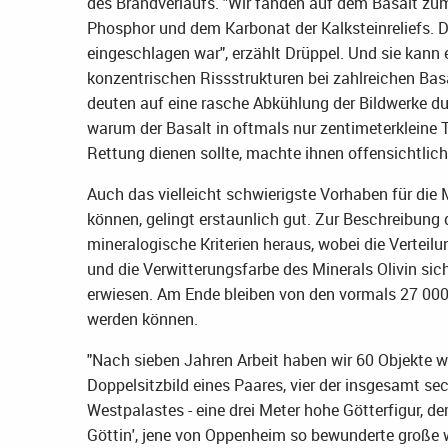
des Brandverlaufs. "Wir fanden auf dem Basalt zum
Phosphor und dem Karbonat der Kalksteinreliefs. 
eingeschlagen war", erzählt Drüppel. Und sie kann 
konzentrischen Rissstrukturen bei zahlreichen Basa
deuten auf eine rasche Abkühlung der Bildwerke d
warum der Basalt in oftmals nur zentimeterkleine T
Rettung dienen sollte, machte ihnen offensichtlic
Auch das vielleicht schwierigste Vorhaben für die 
können, gelingt erstaunlich gut. Zur Beschreibung d
mineralogische Kriterien heraus, wobei die Vertei
und die Verwitterungsfarbe des Minerals Olivin sich
erwiesen. Am Ende bleiben von den vormals 27 000 
werden können.
"Nach sieben Jahren Arbeit haben wir 60 Objekte 
Doppelsitzbild eines Paares, vier der insgesamt 
Westpalastes - eine drei Meter hohe Götterfigur, der
Göttin', jene von Oppenheim so bewunderte große we