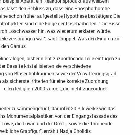
 Beispiel Apatit, ein Reaktionsprodukt aus weißem
Das lässt den Schluss zu, dass eine Phosphorbombe
eine schon früher aufgestellte Hypothese bestätigen: Die
ltobjekten sind eine Folge der Löscharbeiten. "Die Risse
urch Löschwasser hin, was wiederum erklären würde,
eile zersprungen war", sagt Drüppel. Was den Figuren zur
h den Garaus.
Mineralogen, bisher nicht zuzuordnende Teile einfügen zu
er Basalte kristallisierten sie verschiedene
lung von Blasenhohlräumen sowie der Verwitterungsgrad
 als sicherste Kriterien für eine korrekte Zuordnung
Teilen lediglich 2000 zurück, die nicht zugeordnet
wieder zusammengefügt, darunter 30 Bildwerke wie das
sechs Monumentalplastiken von der Eingangsfassade des
 Löwe, die Löwin und der Greif -, sowie die 'thronende
ibliche Grabfigur", erzählt Nadja Cholidis.