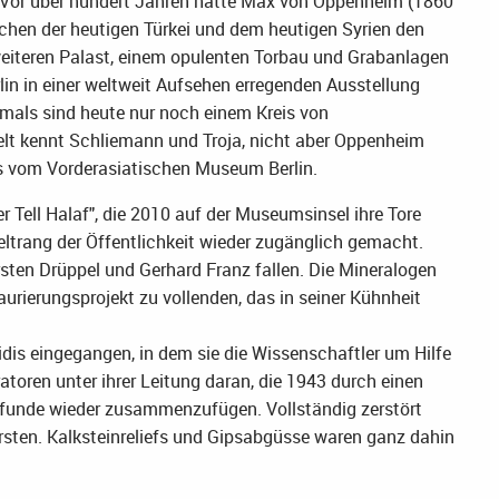
. Vor über hundert Jahren hatte Max von Oppenheim (1860
chen der heutigen Türkei und dem heutigen Syrien den
iteren Palast, einem opulenten Torbau und Grabanlagen
lin in einer weltweit Aufsehen erregenden Ausstellung
amals sind heute nur noch einem Kreis von
elt kennt Schliemann und Troja, nicht aber Oppenheim
dis vom Vorderasiatischen Museum Berlin.
r Tell Halaf", die 2010 auf der Museumsinsel ihre Tore
ltrang der Öffentlichkeit wieder zugänglich gemacht.
sten Drüppel und Gerhard Franz fallen. Die Mineralogen
aurierungsprojekt zu vollenden, das in seiner Kühnheit
lidis eingegangen, in dem sie die Wissenschaftler um Hilfe
toren unter ihrer Leitung daran, die 1943 durch einen
sfunde wieder zusammenzufügen. Vollständig zerstört
borsten. Kalksteinreliefs und Gipsabgüsse waren ganz dahin