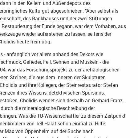
 dann in den Kellern und Außendepots des
ringliches Kulturgut abgeschrieben. "Aber selbst als
inschaft, des Bankhauses und der zwei Stiftungen
 Restaurierung der Funde begann, war dem Vorhaben, aus
erkzeuge wieder auferstehen zu lassen, seitens der
holidis heute freimütig.
s - anfänglich vor allem anhand des Dekors wie
chmuck, Gefieder, Fell, Sehnen und Muskeln - die
04, war das Forschungsprojekt zu der archäologischen
en Steinen, die aus dem Inneren der Skulpturen
holidis und ihre Kollegen, der Steinrestaurator Stefan
Grenzen ihres Wissens, detektivischen Spürsinns,
gestoßen. Cholidis wendet sich deshalb an Gerhard Franz,
, durch die mineralogische Beschreibung der
bringen. Was die TU-Wissenschaftler zu diesem Zeitpunkt
indenkmälern von Tell Halaf schon einmal zu Hilfe
ar Max von Oppenheim auf der Suche nach