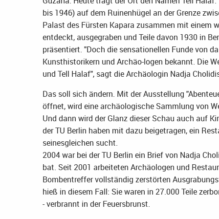
Guzana. Heute trägt der Ort den Namen Tell Halaf
bis 1946) auf dem Ruinenhügel an der Grenze zwis
Palast des Fürsten Kapara zusammen mit einem we
entdeckt, ausgegraben und Teile davon 1930 in Ber
präsentiert. "Doch die sensationellen Funde von d
Kunsthistorikern und Archäo-logen bekannt. Die W
und Tell Halaf", sagt die Archäologin Nadja Choli
Das soll sich ändern. Mit der Ausstellung "Abenteue
öffnet, wird eine archäologische Sammlung von We
Und dann wird der Glanz dieser Schau auch auf Kir
der TU Berlin haben mit dazu beigetragen, ein Rest
seinesgleichen sucht.
2004 war bei der TU Berlin ein Brief von Nadja Cho
bat. Seit 2001 arbeiteten Archäologen und Restaura
Bombentreffer vollständig zerstörten Ausgrabung
hieß in diesem Fall: Sie waren in 27.000 Teile zer
- verbrannt in der Feuersbrunst.