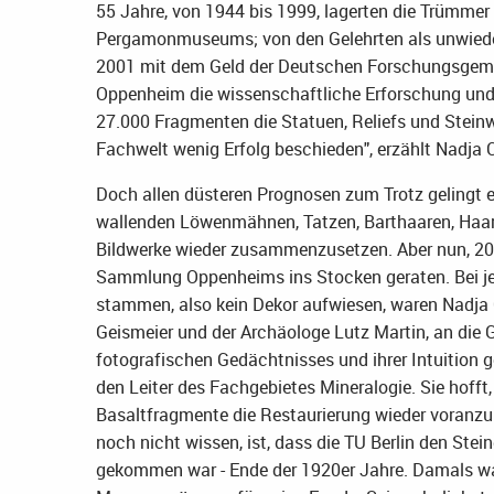
55 Jahre, von 1944 bis 1999, lagerten die Trümmer
Pergamonmuseums; von den Gelehrten als unwiederb
2001 mit dem Geld der Deutschen Forschungsgeme
Oppenheim die wissenschaftliche Erforschung und
27.000 Fragmenten die Statuen, Reliefs und Steinw
Fachwelt wenig Erfolg beschieden", erzählt Nadja C
Doch allen düsteren Prognosen zum Trotz gelingt e
wallenden Löwenmähnen, Tatzen, Barthaaren, Haars
Bildwerke wieder zusammenzusetzen. Aber nun, 20
Sammlung Oppenheims ins Stocken geraten. Bei jen
stammen, also kein Dekor aufwiesen, waren Nadja C
Geismeier und der Archäologe Lutz Martin, an die 
fotografischen Gedächtnisses und ihrer Intuition 
den Leiter des Fachgebietes Mineralogie. Sie hofft
Basaltfragmente die Restaurierung wieder voranzu
noch nicht wissen, ist, dass die TU Berlin den Ste
gekommen war - Ende der 1920er Jahre. Damals w