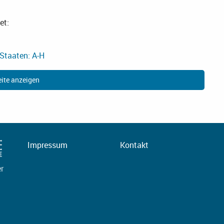
et:
Staaten: A-H
ite anzeigen
Impressum
Kontakt
er