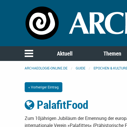
Aktuell
Themen
ARCHAEOLOGIE-ONLINE.DE
GUIDE
EPOCHEN & KULTUR
« Vorheriger Eintrag
PalafitFood
Zum 10jährigen Jubiläum der Ernennung der europ
internationale Verein »Palafittes« (Prähistorisch