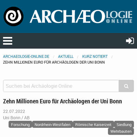
ARCHAEOLOGIE-ONLINE.DE
AKTUELL
KURZ NOTIERT
ZEHN MILLIONEN EURO FÜR ARCHÄOLOGEN DER UNI BONN
Zehn Millionen Euro für Archäologen der Uni Bonn
22.07.2022
Uni Bonn / AB
Forschung
Nordrhein-Westfalen
Römische Kaiserzeit
Siedlung
Wehrbauten