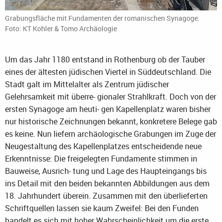
Grabungsfläche mit Fundamenten der romanischen Synagoge.
Foto: KT Kohler & Tomo Archäologie
Um das Jahr 1180 entstand in Rothenburg ob der Tauber
eines der ältesten jüdischen Viertel in Süddeutschland. Die
Stadt galt im Mittelalter als Zentrum jüdischer
Gelehrsamkeit mit überre- gionaler Strahlkraft. Doch von der
ersten Synagoge am heuti- gen Kapellenplatz waren bisher
nur historische Zeichnungen bekannt, konkretere Belege gab
es keine. Nun liefern archäologische Grabungen im Zuge der
Neugestaltung des Kapellenplatzes entscheidende neue
Erkenntnisse: Die freigelegten Fundamente stimmen in
Bauweise, Ausrich- tung und Lage des Haupteingangs bis
ins Detail mit den beiden bekannten Abbildungen aus dem
18. Jahrhundert überein. Zusammen mit den überlieferten
Schriftquellen lassen sie kaum Zweifel: Bei den Funden
handelt es sich mit hoher Wahrscheinlichkeit um die erste