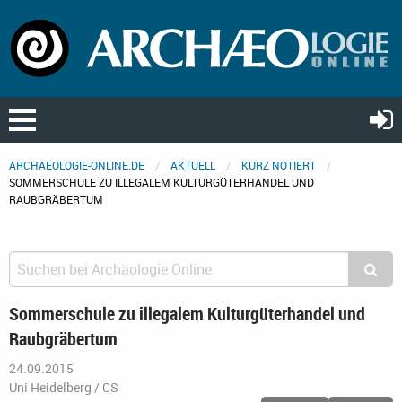
ARCHAEOLOGIE-ONLINE.DE
AKTUELL
KURZ NOTIERT
SOMMERSCHULE ZU ILLEGALEM KULTURGÜTERHANDEL UND
RAUBGRÄBERTUM
Sommerschule zu illegalem Kulturgüterhandel und
Raubgräbertum
24.09.2015
Uni Heidelberg / CS