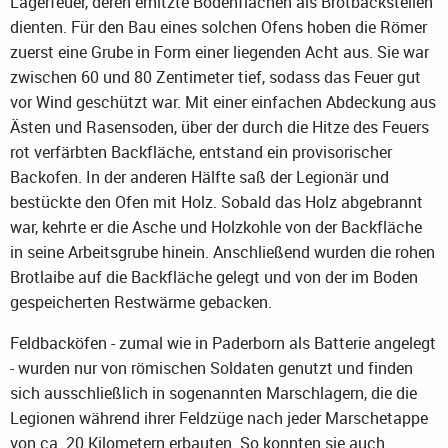
Lagerfeuer, deren erhitzte Bodenflächen als Brotbackstellen
dienten. Für den Bau eines solchen Ofens hoben die Römer
zuerst eine Grube in Form einer liegenden Acht aus. Sie war
zwischen 60 und 80 Zentimeter tief, sodass das Feuer gut
vor Wind geschützt war. Mit einer einfachen Abdeckung aus
Ästen und Rasensoden, über der durch die Hitze des Feuers
rot verfärbten Backfläche, entstand ein provisorischer
Backofen. In der anderen Hälfte saß der Legionär und
bestückte den Ofen mit Holz. Sobald das Holz abgebrannt
war, kehrte er die Asche und Holzkohle von der Backfläche
in seine Arbeitsgrube hinein. Anschließend wurden die rohen
Brotlaibe auf die Backfläche gelegt und von der im Boden
gespeicherten Restwärme gebacken.
Feldbacköfen - zumal wie in Paderborn als Batterie angelegt
- wurden nur von römischen Soldaten genutzt und finden
sich ausschließlich in sogenannten Marschlagern, die die
Legionen während ihrer Feldzüge nach jeder Marschetappe
von ca. 20 Kilometern erbauten. So konnten sie auch