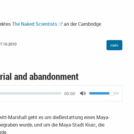
jektes
The Naked Scientists
an der Cambridge
7.10.2010
mehr
rial and abandonment
Current
00:00
Volume
time
Toggle
Mute
witt-Marshall geht es um dieBestattung eines Maya-
 begraben wurde, und um die Maya-Stadt Kiuic, die
rde.