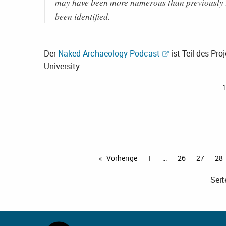
may have been more numerous than previously 
been identified.
Der
Naked Archaeology-Podcast
ist Teil des Pro
University.
1
Vorherige
Seite
1
26
27
28
Seit