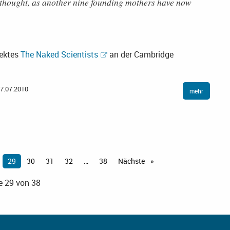
thought, as another nine founding mothers have now
jektes
The Naked Scientists
an der Cambridge
7.07.2010
mehr
Sie
29
30
31
32
38
Nächste
Seite
sind
e 29 von 38
auf
Seite