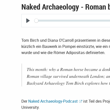
Naked Archaeology - Roman bo
Seek
Play
Tom Birch und Diana O'Carroll präsentieren in die
kürzlich ein Bauwerk in Pompei einstürzte, wie ei
wurde und wie die Römer Adipositas definierten.
This month: why a Roman horse became a donke
Roman village survived underneath London; and
Backyard Arhaeology Tom Birch explores how th
Der
Naked Archaeology-Podcast
ist Teil des Pro
University.