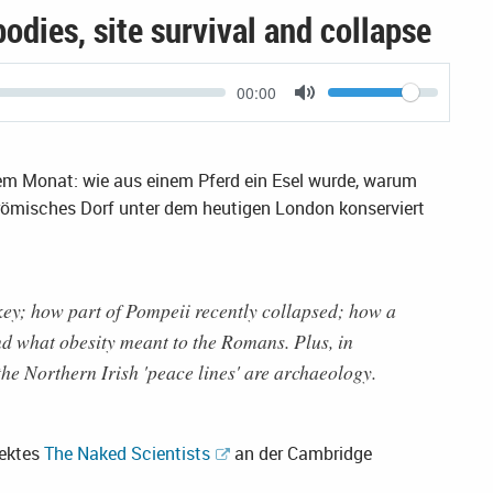
Seite
dies, site survival and collapse
Current
00:00
Volume
time
Toggle
Mute
sem Monat: wie aus einem Pferd ein Esel wurde, warum
n römisches Dorf unter dem heutigen London konserviert
y; how part of Pompeii recently collapsed; how a
 what obesity meant to the Romans. Plus, in
e Northern Irish 'peace lines' are archaeology.
jektes
The Naked Scientists
an der Cambridge