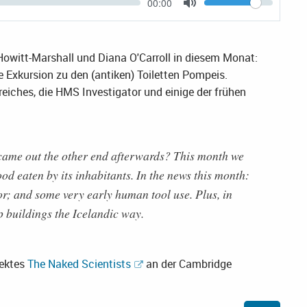
Current
00:00
Volume
time
Toggle
Mute
witt-Marshall und Diana O'Carroll in diesem Monat:
Exkursion zu den (antiken) Toiletten Pompeis.
eiches, die HMS Investigator und einige der frühen
 came out the other end afterwards? This month we
ood eaten by its inhabitants. In the news this month:
r; and some very early human tool use. Plus, in
 buildings the Icelandic way.
jektes
The Naked Scientists
an der Cambridge