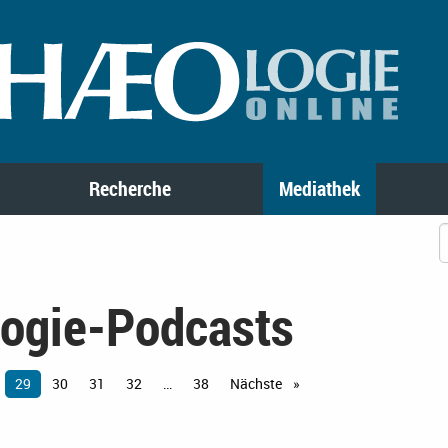
Recherche
Mediathek
logie-Podcasts
Sie
29
30
31
32
38
Nächste
Seite
sind
auf