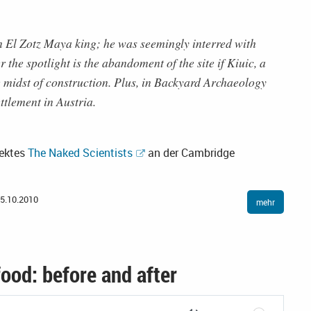
n El Zotz Maya king; he was seemingly interred with
r the spotlight is the abandoment of the site if Kiuic, a
 midst of construction. Plus, in Backyard Archaeology
tlement in Austria.
jektes
The Naked Scientists
an der Cambridge
5.10.2010
mehr
od: before and after