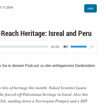
7.11.2010
mehr
Reach Heritage: Isreal and Peru
Current
00:00
Volume
time
Toggle
Mute
n Sie in diesem Podcast zu den entlegensten Denkmälern
 bits of heritage this month: Naked Scientist Laura
 fenced-off Palestinian heritage in Isreal. Also this
 DNA, sanding down a Norwegian Pompeii and a DIY