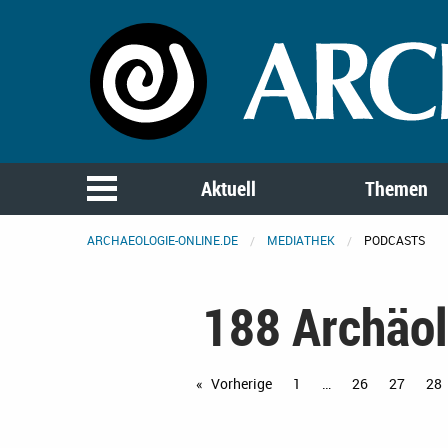
Aktuell
Themen
ARCHAEOLOGIE-ONLINE.DE
MEDIATHEK
PODCASTS
188 Archäo
Vorherige
Seite
1
26
27
28