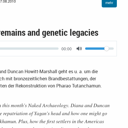
7.08.2010
mehr
emains and genetic legacies
Current
00:00
Volume
time
Toggle
Mute
 und Duncan Howitt-Marshall geht es u. a. um die
ch mit bronzezeitlichen Brandbestattungen, der
ten der Rekonstruktion von Pharao Tutanchamun.
in this month's Naked Archaeology. Diana and Duncan
he repatriation of Yagan's head and how one might go
hamun. Plus, how the first settlers in the Americas