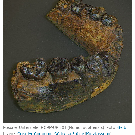
Fossiler Unterkiefer HCRP-UR 501 (Homo rudolfensis). Foto:
Gerbil
,
Lizenz:
Creative Commons CC-by-sa-3.0 de
(
Kurzfassung
).